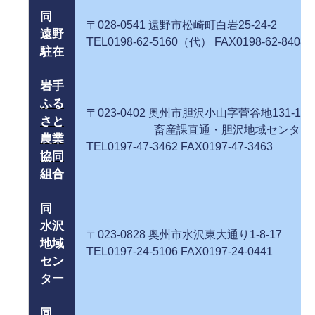
同
〒028-0541 遠野市松崎町白岩25-2
遠野
TEL0198-62-5160（代） FAX0198-62-8408
駐在
岩手
ふる
〒023-0402 奥州市胆沢小山字菅谷地131-1
さと
畜産課直通・胆沢地域センター（
農業
TEL0197-47-3462 FAX0197-47-3463
協同
組合
同
水沢
〒023-0828 奥州市水沢東大通り1-
地域
TEL0197-24-5106 FAX0197-24-0441
セン
ター
同