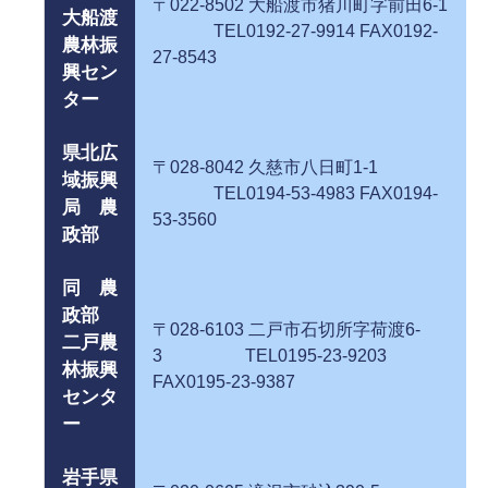
〒022-8502 大船渡市猪川町字前田6-1
大船渡
TEL0192-27-9914 FAX0192-
農林振
27-8543
興セン
ター
県北広
〒028-8042 久慈市八日町1-1
域振興
TEL0194-53-4983 FAX0194-
局 農
53-3560
政部
同 農
政部
〒028-6103 二戸市石切所字荷渡6-
二戸農
3 TEL0195-23-9203
林振興
FAX0195-23-9387
センタ
ー
岩手県