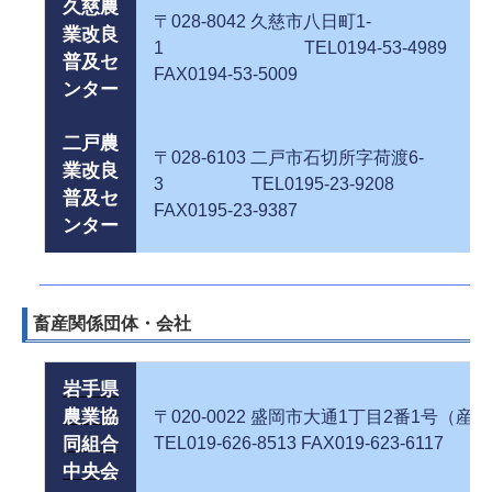
久慈農
〒028-8042 久慈市八日町1-
業改良
1 TEL0194-53-4989
普及セ
FAX0194-53-5009
ンター
二戸農
〒028-6103 二戸市石切所字荷渡6-
業改良
3 TEL0195-23-9208
普及セ
FAX0195-23-9387
ンター
畜産関係団体・会社
岩手県
農業協
〒020-0022 盛岡市大通1丁目2番1号（産
同組合
TEL019-626-8513 FAX019-623-6117
中央会