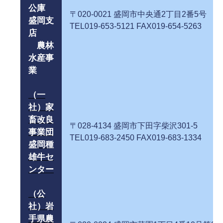
公庫
〒020-0021 盛岡市中央通2丁
盛岡支
TEL019-653-5121 FAX019-654-5263
店
農林
水産事
業
（一
社）家
畜改良
〒028-4134 盛岡市下田字柴沢
事業団
TEL019-683-2450 FAX019-683-1334
盛岡種
雄牛セ
ンター
（公
社）岩
手県農