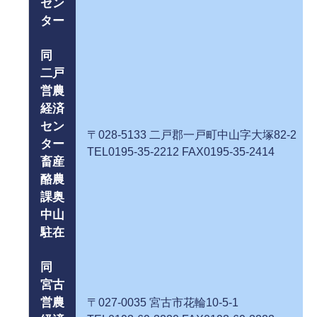
セン
ター
同
二戸
営農
経済
セン
〒028-5133 二戸郡一戸町中山字大塚
ター
TEL0195-35-2212 FAX0195-35-2414
畜産
酪農
課奥
中山
駐在
同
宮古
営農
〒027-0035 宮古市花輪10-