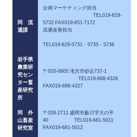
企画マーケティング担当
TEL019-629-
同 流
5732 FAX019-651-7172
通課
流通改善担当
TEL019-629-5731・5735・5736
岩手県
農業研
〒020-0605 滝沢市砂込737-1
究セン
TEL019-688-4326
ター畜
FAX019-688-4327
産研究
所
同 外
〒028-2711 盛岡市藪川字大の平
山畜産
40 TEL019-681-5011
FAX019-681-5012
研究室