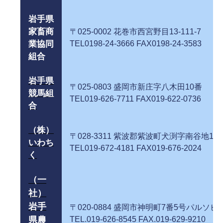
岩手県
家畜商
〒025-0002 花巻市西宮野目13
業協同
TEL0198-24-3666 FAX0198-24-3583
組合
岩手県
〒025-0803 盛岡市新庄字八
競馬組
TEL019-626-7711 FAX019-622-0736
合
（株）
〒028-3311 紫波郡紫波町犬渕字南谷
いわち
TEL019-672-4181 FAX019-676-2024
く
（一
社）
岩手
〒020-0884 盛岡市神明町7番5号パ
県農
TEL.019-626-8545 FAX.019-629-9210