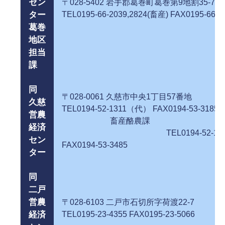
セン
〒028-5402 岩手郡葛巻町葛巻第9地割
ター
TEL0195-66-2039,2824(畜産) FAX0195-66-2
葛巻
地区
担当
課
同
〒028-0061 久慈市中央1丁目5
久慈
TEL0194-52-1311（代） FAX0194-53-3185
営農
畜産酪農課
経済
TEL0194-52-154
セン
FAX0194-53-3485
ター
同
二戸
営農
〒028-6103 二戸市石切所字荷渡
経済
TEL0195-23-4355 FAX0195-23-5066