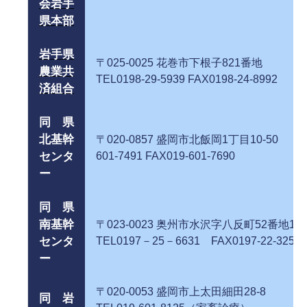
会岩手
県本部
岩手県
〒025-0025 花巻市下根子8
農業共
TEL0198-29-5939 FAX0198-24-8992
済組合
同 県
北基幹
〒020-0857 盛岡市北飯岡1丁目10-
センタ
601-7491 FAX019-601-7690
ー
同 県
南基幹
〒023-0023 奥州市水沢字八反町
センタ
TEL0197－25－6631 FAX0197-22-3256
ー
〒020-0053 盛岡市上太田細田
同 岩