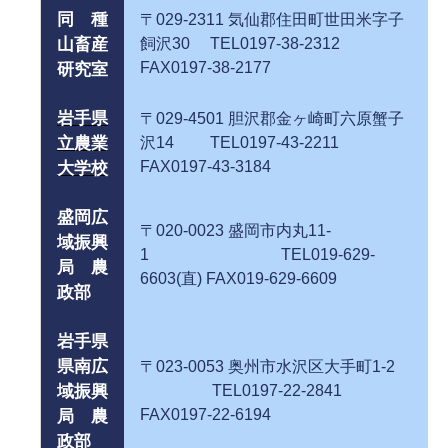
同 種
〒029-2311 気仙郡住田町世田米字子
山畜産
飼沢30 TEL0197-38-2312
FAX0197-38-2177
研究室
岩手県
〒029-4501 胆沢郡金ヶ崎町六原蟹子
立農業
沢14 TEL0197-43-2211
FAX0197-43-3184
大学校
盛岡広
〒020-0023 盛岡市内丸11-
域振興
1 TEL019-629-
局 農
6603(直) FAX019-629-6609
政部
岩手県
県南広
〒023-0053 奥州市水沢区大手町1-2
域振興
TEL0197-22-2841
FAX0197-22-6194
局 農
政部