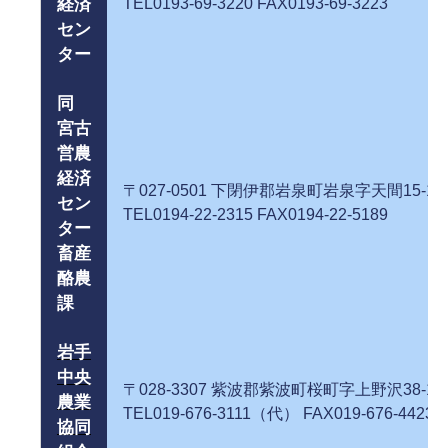
経済
TEL0193-69-3220 FAX0193-69-3223
セン
ター
同
宮古
営農
経済
〒027-0501 下閉伊郡岩泉町岩泉字天間
セン
TEL0194-22-2315 FAX0194-22-5189
ター
畜産
酪農
課
岩手
中央
〒028-3307 紫波郡紫波町桜町字上野沢
農業
TEL019-676-3111（代） FAX019-676-4423
協同