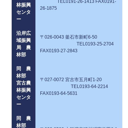
TEL0191-26-1413 FAX0191-
林振興
26-1875
センタ
ー
沿岸広
〒026-0043 釜石市新町6-50
域振興
TEL0193-25-2704
局 農
FAX0193-27-2843
林部
同 農
林部
〒027-0072 宮古市五月町1-20
宮古農
TEL0193-64-2214
林振興
FAX0193-64-5631
センタ
ー
同 農
林部