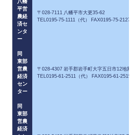
八幡
平営
〒028-7111 八幡平市大更35
農経
TEL0195-75-1111（代） FAX0195-75-2127
済セ
ンタ
ー
同
東部
営農
〒028-4307 岩手郡岩手町大字五日市12地割6
経済
TEL0195-61-2511（代） FAX0195-61-2515
セン
ター
同
東部
営農
経済