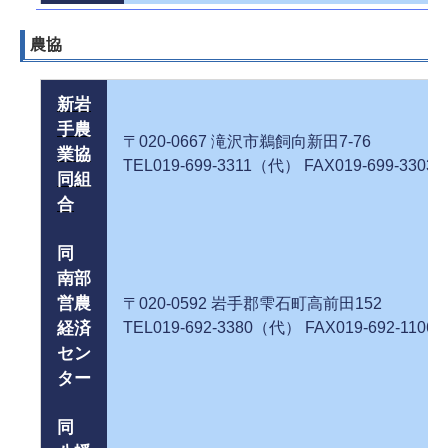
農協
新岩
手農
〒020-0667 滝沢市鵜飼向新田7
業協
TEL019-699-3311（代） FAX019-699-3303
同組
合
同
南部
営農
〒020-0592 岩手郡雫石町高前田
経済
TEL019-692-3380（代） FAX019-692-1106
セン
ター
同