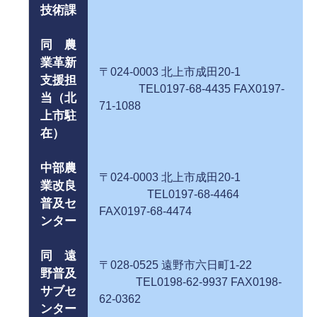
技術課
同 農
業革新
〒024-0003 北上市成田20-1
支援担
TEL0197-68-4435 FAX0197-
当（北
71-1088
上市駐
在）
中部農
〒024-0003 北上市成田20-1
業改良
TEL0197-68-4464
普及セ
FAX0197-68-4474
ンター
同 遠
〒028-0525 遠野市六日町1-22
野普及
TEL0198-62-9937 FAX0198-
サブセ
62-0362
ンター