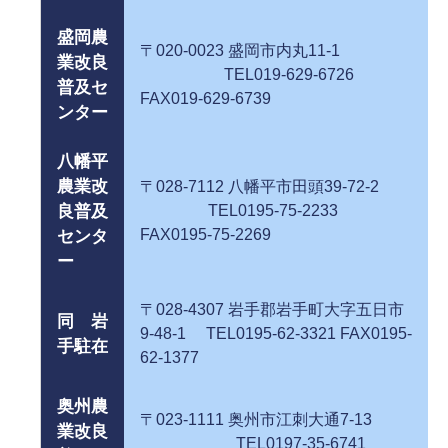
盛岡農
〒020-0023 盛岡市内丸11-1
業改良
TEL019-629-6726
普及セ
FAX019-629-6739
ンター
八幡平
農業改
〒028-7112 八幡平市田頭39-72-2
良普及
TEL0195-75-2233
FAX0195-75-2269
センタ
ー
〒028-4307 岩手郡岩手町大字五日市
同 岩
9-48-1 TEL0195-62-3321 FAX0195-
手駐在
62-1377
奥州農
〒023-1111 奥州市江刺大通7-13
業改良
TEL0197-35-6741